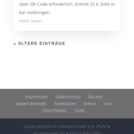
über QR-Code erforderlich. Eintritt 25 €, bitte in
bar mitbringen.
mehr lesen
« ÄLTERE EINTRÄGE
Impressum
Datenschutz
Bücher
Materialverleih
Newsletter
Intern
Live
Churchtools
Links
Landeskirchliche Gemeinschaft e.V. Pfuhl ●
Brumersweg 40 ● 89233 Neu-Ulm