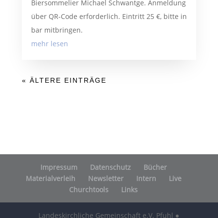
Biersommelier Michael Schwantge. Anmeldung
über QR-Code erforderlich. Eintritt 25 €, bitte in
bar mitbringen.
mehr lesen
« ÄLTERE EINTRÄGE
Impressum
Datenschutz
Bücher
Materialverleih
Newsletter
Intern
Live
Churchtools
Links
Landeskirchliche Gemeinschaft e.V. Pfuhl ●