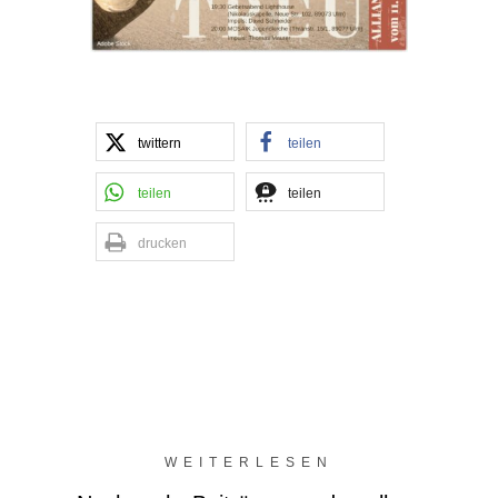
twittern
teilen
teilen
teilen
drucken
WEITERLESEN