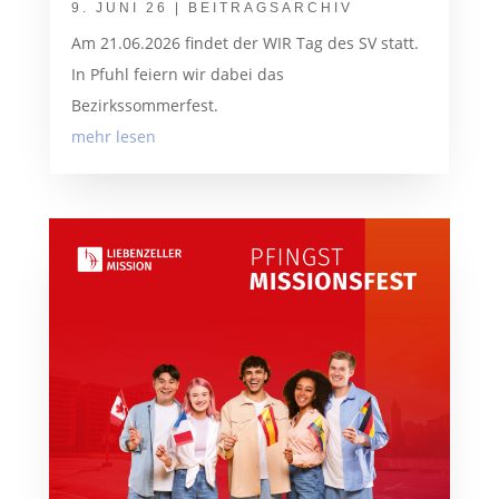
9. JUNI 26
|
BEITRAGSARCHIV
Am 21.06.2026 findet der WIR Tag des SV statt.
In Pfuhl feiern wir dabei das
Bezirkssommerfest.
mehr lesen